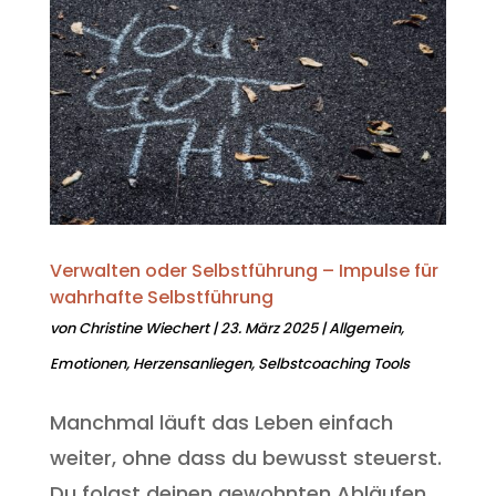
Verwalten oder Selbstführung – Impulse für
wahrhafte Selbstführung
von
Christine Wiechert
|
23. März 2025
|
Allgemein
,
Emotionen
,
Herzensanliegen
,
Selbstcoaching Tools
Manchmal läuft das Leben einfach
weiter, ohne dass du bewusst steuerst.
Du folgst deinen gewohnten Abläufen